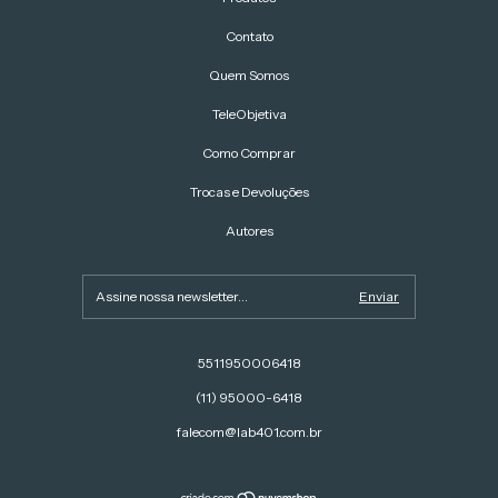
Contato
Quem Somos
TeleObjetiva
Como Comprar
Trocas e Devoluções
Autores
5511950006418
(11) 95000-6418
falecom@lab401.com.br