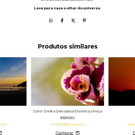
Leve para casa o olhar do universo.
Produtos similares
Carol: Onde a Delicadeza Encontra a Força
R$99,90
juros
2
x de
R$49,95
sem juros
2
x d
Comprar