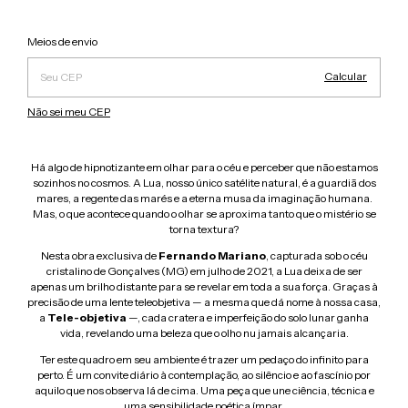
Alterar CEP
Entregas para o CEP:
Meios de envio
Calcular
Não sei meu CEP
Há algo de hipnotizante em olhar para o céu e perceber que não estamos
sozinhos no cosmos. A Lua, nosso único satélite natural, é a guardiã dos
mares, a regente das marés e a eterna musa da imaginação humana.
Mas, o que acontece quando o olhar se aproxima tanto que o mistério se
torna textura?
Nesta obra exclusiva de
Fernando Mariano
, capturada sob o céu
cristalino de Gonçalves (MG) em julho de 2021, a Lua deixa de ser
apenas um brilho distante para se revelar em toda a sua força. Graças à
precisão de uma lente teleobjetiva — a mesma que dá nome à nossa casa,
a
Tele-objetiva
—, cada cratera e imperfeição do solo lunar ganha
vida, revelando uma beleza que o olho nu jamais alcançaria.
Ter este quadro em seu ambiente é trazer um pedaço do infinito para
perto. É um convite diário à contemplação, ao silêncio e ao fascínio por
aquilo que nos observa lá de cima. Uma peça que une ciência, técnica e
uma sensibilidade poética ímpar.