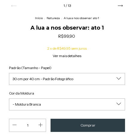
1
/
13
Início
.
Natureza
.
A lua a nos observar: ato 1
A lua a nos observar: ato 1
R$99,90
2
x de
R$49,95
sem juros
Ver mais detalhes
Padrão (Tamanho - Papel)
Cor da Moldura